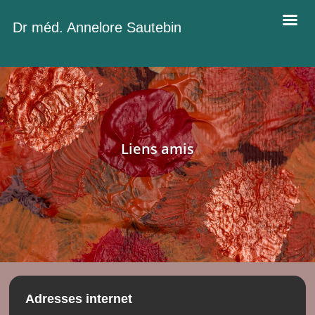
Dr méd. Annelore Sautebin
Liens amis
Adresses internet